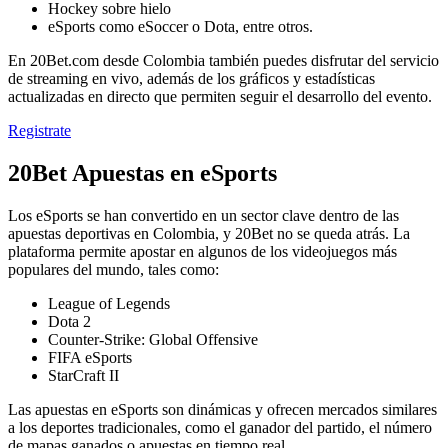
Hockey sobre hielo
eSports como eSoccer o Dota, entre otros.
En 20Bet.com desde Colombia también puedes disfrutar del servicio
de streaming en vivo, además de los gráficos y estadísticas
actualizadas en directo que permiten seguir el desarrollo del evento.
Registrate
20Bet Apuestas en eSports
Los eSports se han convertido en un sector clave dentro de las
apuestas deportivas en Colombia, y 20Bet no se queda atrás. La
plataforma permite apostar en algunos de los videojuegos más
populares del mundo, tales como:
League of Legends
Dota 2
Counter-Strike: Global Offensive
FIFA eSports
StarCraft II
Las apuestas en eSports son dinámicas y ofrecen mercados similares
a los deportes tradicionales, como el ganador del partido, el número
de mapas ganados o apuestas en tiempo real.