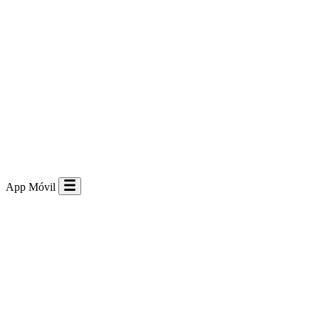
App Móvil