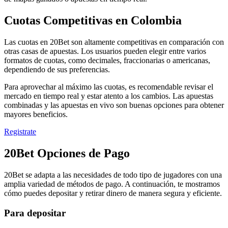
Cuotas Competitivas en Colombia
Las cuotas en 20Bet son altamente competitivas en comparación con
otras casas de apuestas. Los usuarios pueden elegir entre varios
formatos de cuotas, como decimales, fraccionarias o americanas,
dependiendo de sus preferencias.
Para aprovechar al máximo las cuotas, es recomendable revisar el
mercado en tiempo real y estar atento a los cambios. Las apuestas
combinadas y las apuestas en vivo son buenas opciones para obtener
mayores beneficios.
Registrate
20Bet Opciones de Pago
20Bet se adapta a las necesidades de todo tipo de jugadores con una
amplia variedad de métodos de pago. A continuación, te mostramos
cómo puedes depositar y retirar dinero de manera segura y eficiente.
Para depositar