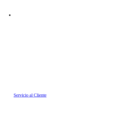
Servicio al Cliente