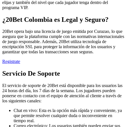
elijas y también del nivel que cada jugador tenga dentro del
programa VIP.
¿20Bet Colombia es Legal y Seguro?
20Bet opera bajo una licencia de juego emitida por Curazao, lo que
asegura que la plataforma cumple con las normativas internacionales
de juego responsable. Además, 20Bet utiliza tecnología de
encriptación SSL para proteger la información de los usuarios y
garantizar que todas las transacciones sean seguras.
Registrate
Servicio De Soporte
El servicio de soporte de 20Bet está disponible para los usuarios las
24 horas del día, los 7 días de la semana. Los jugadores pueden
ponerse en contacto con el equipo de atención al cliente a través de
los siguientes canales:
Chat en vivo: Esta es la opción más rápida y conveniente, ya
que permite resolver cualquier duda o inconveniente en
tiempo real.
Correo electrónico: Los usuarios también pueden enviar sus