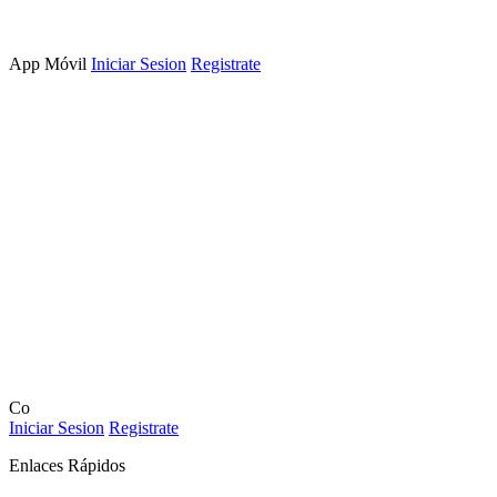
App Móvil
Iniciar Sesion
Registrate
Co
Iniciar Sesion
Registrate
Enlaces Rápidos