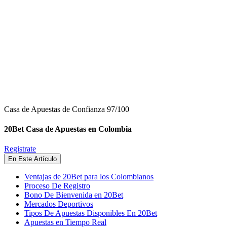
Casa de Apuestas de Confianza
97
/
100
20Bet Casa de Apuestas en Colombia
Registrate
En Este Artículo
Ventajas de 20Bet para los Colombianos
Proceso De Registro
Bono De Bienvenida en 20Bet
Mercados Deportivos
Tipos De Apuestas Disponibles En 20Bet
Apuestas en Tiempo Real