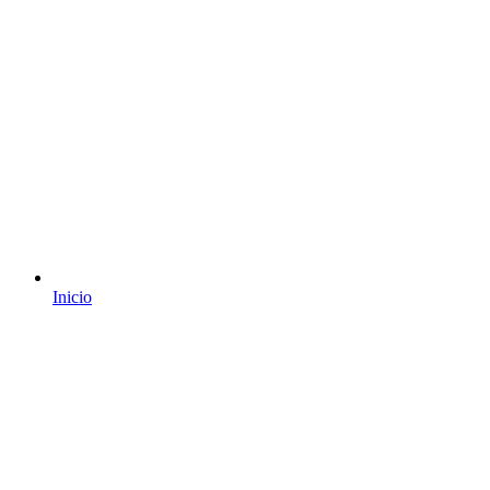
Inicio